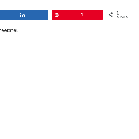
1
Share
Pin
1
SHARES
feetafel