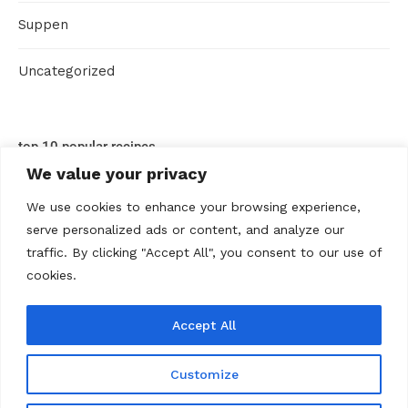
Suppen
Uncategorized
top 10 popular recipes
We value your privacy
We use cookies to enhance your browsing experience,
serve personalized ads or content, and analyze our
traffic. By clicking "Accept All", you consent to our use of
cookies.
Accept All
ABOUT US
Contact us
Datenschutz
Disclaimer
Kontakt
Privacy policy
Terms Of Use
Über uns
Customize
@2020 - All Right Reserved. Rezepte Home