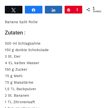
1
Tweet
Share
Share
Pin
1
SHARES
Banana Split Rolle
Zutaten :
500 ml Schlagsahne
150 g dunkle Schokolade
3 St. Eier
4 EL kaltes Wasser
150 g Zucker
75 g Mehl
75 g Maisstärke
1,5 TL Backpulver
2 St. Bananen
1 TL Zitronensaft