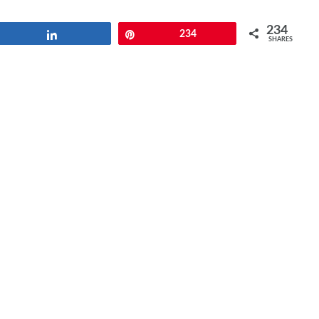
234
Share
Pin
234
SHARES