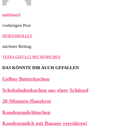
amirkhan24
vorherigen Post
HÜHNERROLLEN
nächster Beitrag
YUFKA GEFÜLLT MIT HÜHNCHEN
DAS KÖNNTE DIR AUCH GEFALLEN
Gelber Butterkuchen
Schokoladenkuchen aus einer Schüssel
20-Minuten-Hausbrot
Kondensmilchkuchen
Kondensmilch mit Banane verrühren!