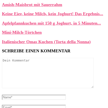
Amish-Maisbrot mit Sauerrahm
Keine Eier, keine Milch, kein Joghurt! Das Ergebnis...
Apfelpfannkuchen mit 150 g Joghurt, in 5 Minuten...
Mini-Milch-Törtchen
Italienischer Omas Kuchen (Torta della Nonna)
SCHREIBE EINEN KOMMENTAR