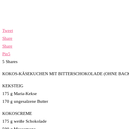
Tweet
Share
Share
Pin
5
5
Shares
KOKOS-KÄSEKUCHEN MIT BITTERSCHOKOLADE (OHNE BAC
KEKSTEIG
175 g Maria-Kekse
170 g ungesalzene Butter
KOKOSCREME
175 g weiße Schokolade