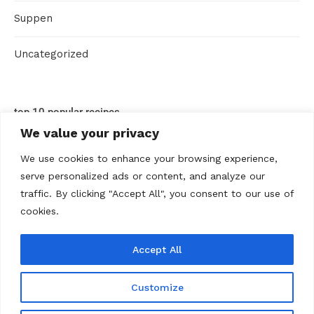
Suppen
Uncategorized
top 10 popular recipes
We value your privacy
We use cookies to enhance your browsing experience,
serve personalized ads or content, and analyze our
traffic. By clicking "Accept All", you consent to our use of
cookies.
Accept All
ABOUT US
Contact us
Datenschutz
Disclaimer
Kontakt
Privacy policy
Terms Of Use
Über uns
Customize
@2020 - All Right Reserved. Rezepte Home