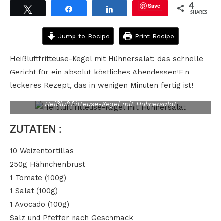
Save
4
Tweet
Share
Share
SHARES
Jump to Recipe
Print Recipe
Heißluftfritteuse-Kegel mit Hühnersalat: das schnelle
Gericht für ein absolut köstliches Abendessen!Ein
leckeres Rezept, das in wenigen Minuten fertig ist!
Heißluftfritteuse-Kegel mit Hühnersalat
ZUTATEN :
10 Weizentortillas
250g Hähnchenbrust
1 Tomate (100g)
1 Salat (100g)
1 Avocado (100g)
Salz und Pfeffer nach Geschmack