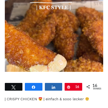
16
Tweet
Share
Share
Pin
16
SHARES
| CRISPY CHICKEN
| einfach & sooo lecker