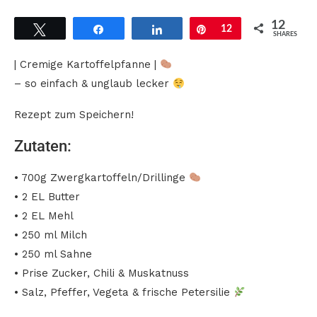
12
Tweet
Share
Share
Pin
12
SHARES
| Cremige Kartoffelpfanne |
– so einfach & unglaub lecker
Rezept zum Speichern!
Zutaten:
• 700g Zwergkartoffeln/Drillinge
• 2 EL Butter
• 2 EL Mehl
• 250 ml Milch
• 250 ml Sahne
• Prise Zucker, Chili & Muskatnuss
• Salz, Pfeffer, Vegeta & frische Petersilie