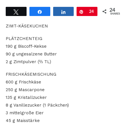
24
Tweet
Share
Share
Pin
24
SHARES
ZIMT-KÄSEKUCHEN
PLÄTZCHENTEIG
190 g Biscoff-Kekse
90 g ungesalzene Butter
2 g Zimtpulver (⅔ TL)
FRISCHKÄSEMISCHUNG
600 g Frischkäse
250 g Mascarpone
135 g Kristallzucker
8 g Vanillezucker (1 Päckchen)
3 mittelgroße Eier
45 g Maisstärke