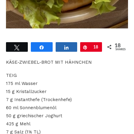
18
Tweet
Share
Share
Pin
18
SHARES
KÄSE-ZWIEBEL-BROT MIT HÄHNCHEN
TEIG
175 ml Wasser
15 g Kristallzucker
7 g Instanthefe (Trockenhefe)
60 ml Sonnenblumenöl
50 g griechischer Joghurt
425 g Mehl
7 g Salz (1⅙ TL)