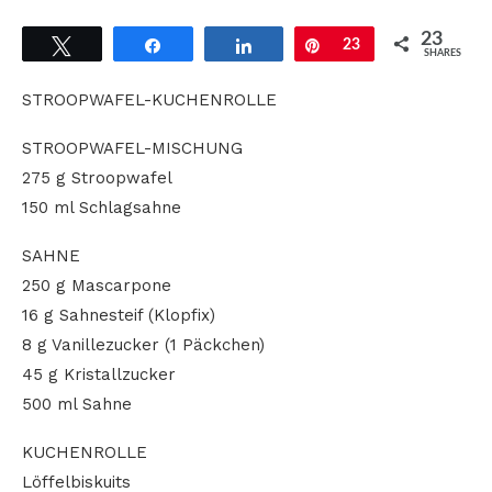
23
Tweet
Share
Share
Pin
23
SHARES
STROOPWAFEL-KUCHENROLLE
STROOPWAFEL-MISCHUNG
275 g Stroopwafel
150 ml Schlagsahne
SAHNE
250 g Mascarpone
16 g Sahnesteif (Klopfix)
8 g Vanillezucker (1 Päckchen)
45 g Kristallzucker
500 ml Sahne
KUCHENROLLE
Löffelbiskuits