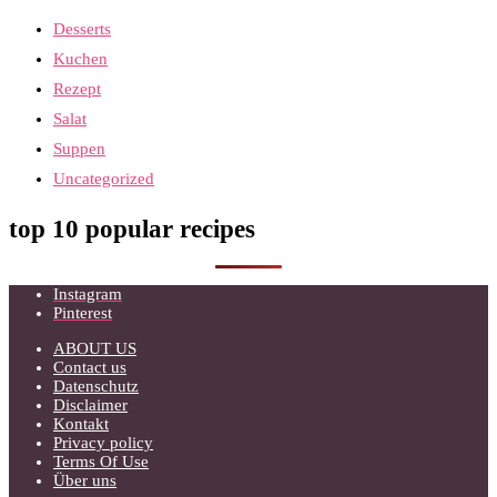
Desserts
Kuchen
Rezept
Salat
Suppen
Uncategorized
top 10 popular recipes
Instagram
Pinterest
ABOUT US
Contact us
Datenschutz
Disclaimer
Kontakt
Privacy policy
Terms Of Use
Über uns