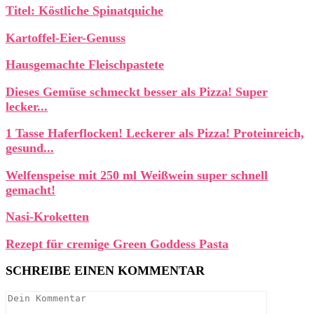
Titel: Köstliche Spinatquiche
Kartoffel-Eier-Genuss
Hausgemachte Fleischpastete
Dieses Gemüse schmeckt besser als Pizza! Super
lecker...
1 Tasse Haferflocken! Leckerer als Pizza! Proteinreich,
gesund...
Welfenspeise mit 250 ml Weißwein super schnell
gemacht!
Nasi-Kroketten
Rezept für cremige Green Goddess Pasta
SCHREIBE EINEN KOMMENTAR