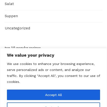
Salat
Suppen
Uncategorized
top 10 popular recipes
We value your privacy
We use cookies to enhance your browsing experience,
serve personalized ads or content, and analyze our
traffic. By clicking "Accept All", you consent to our use of
cookies.
Accept All
ABOUT US
Contact us
Datenschutz
Disclaimer
Kontakt
Privacy policy
Terms Of Use
Über uns