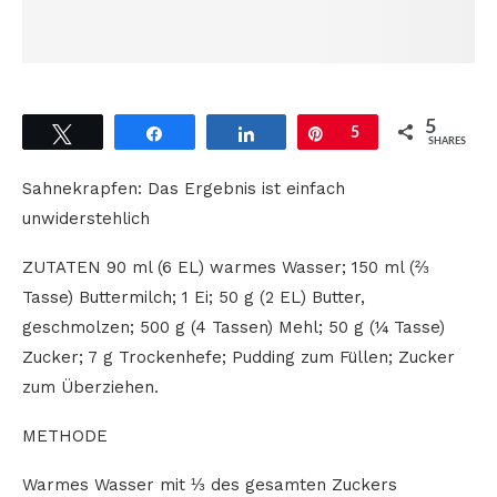
5
Tweet
Share
Share
Pin
5
SHARES
Sahnekrapfen: Das Ergebnis ist einfach
unwiderstehlich
ZUTATEN 90 ml (6 EL) warmes Wasser; 150 ml (⅔
Tasse) Buttermilch; 1 Ei; 50 g (2 EL) Butter,
geschmolzen; 500 g (4 Tassen) Mehl; 50 g (¼ Tasse)
Zucker; 7 g Trockenhefe; Pudding zum Füllen; Zucker
zum Überziehen.
METHODE
Warmes Wasser mit ⅓ des gesamten Zuckers