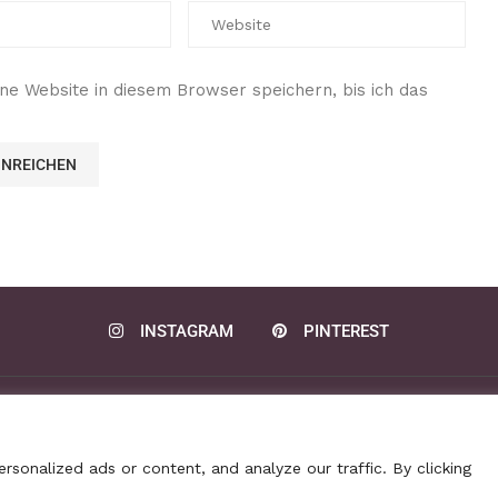
e Website in diesem Browser speichern, bis ich das
INSTAGRAM
PINTEREST
Datenschutz
Disclaimer
Kontakt
Privacy policy
@2020 - All Right Reserved. Rezepte Home
sonalized ads or content, and analyze our traffic. By clicking