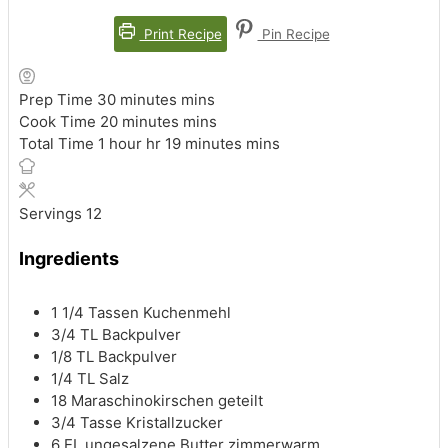
Print Recipe
Pin Recipe
Prep Time
30
minutes
mins
Cook Time
20
minutes
mins
Total Time
1
hour
hr
19
minutes
mins
Servings
12
Ingredients
1 1/4
Tassen Kuchenmehl
3/4
TL Backpulver
1/8
TL Backpulver
1/4
TL Salz
18
Maraschinokirschen
geteilt
3/4
Tasse Kristallzucker
6
EL ungesalzene Butter
zimmerwarm