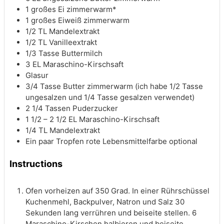
1
großes Ei
zimmerwarm*
1
großes Eiweiß
zimmerwarm
1/2
TL Mandelextrakt
1/2
TL Vanilleextrakt
1/3
Tasse Buttermilch
3
EL Maraschino-Kirschsaft
Glasur
3/4
Tasse Butter
zimmerwarm (ich habe 1/2 Tasse
ungesalzen und 1/4 Tasse gesalzen verwendet)
2 1/4
Tassen Puderzucker
1 1/2
– 2 1/2 EL Maraschino-Kirschsaft
1/4
TL Mandelextrakt
Ein paar Tropfen rote Lebensmittelfarbe
optional
Instructions
Ofen vorheizen auf 350 Grad. In einer Rührschüssel
Kuchenmehl, Backpulver, Natron und Salz 30
Sekunden lang verrühren und beiseite stellen. 6
Maraschino-Kirschen halbieren und beiseite