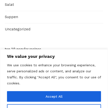
Salat
Suppen
Uncategorized
top 10 popular recipes
We value your privacy
We use cookies to enhance your browsing experience,
serve personalized ads or content, and analyze our
traffic. By clicking "Accept All", you consent to our use of
cookies.
Accept All
ABOUT US
Contact us
Datenschutz
Disclaimer
Kontakt
Privacy policy
Terms Of Use
Über uns