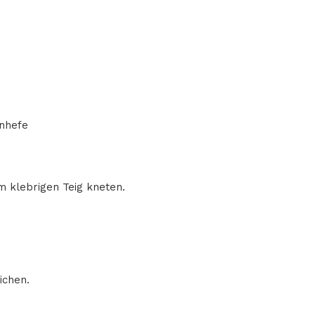
enhefe
m klebrigen Teig kneten.
ichen.