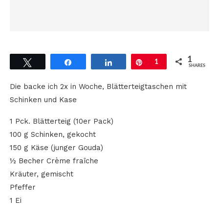
1
Tweet
Share
Share
Pin
1
SHARES
Die backe ich 2x in Woche, Blätterteigtaschen mit
Schinken und Kase
1 Pck. Blätterteig (10er Pack)
100 g Schinken, gekocht
150 g Käse (junger Gouda)
½ Becher Crème fraîche
Kräuter, gemischt
Pfeffer
1 Ei