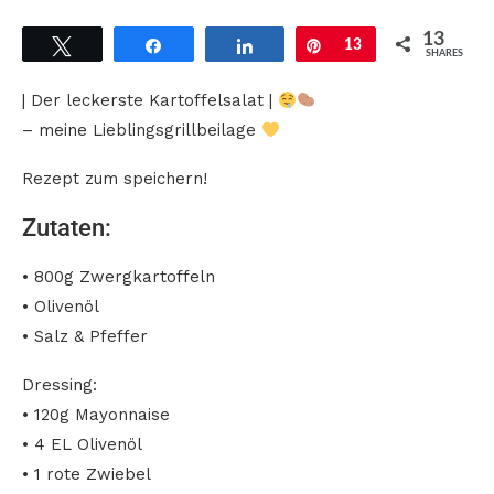
13
Tweet
Share
Share
Pin
13
SHARES
| Der leckerste Kartoffelsalat |
– meine Lieblingsgrillbeilage
Rezept zum speichern!
Zutaten:
• 800g Zwergkartoffeln
• Olivenöl
• Salz & Pfeffer
Dressing:
• 120g Mayonnaise
• 4 EL Olivenöl
• 1 rote Zwiebel