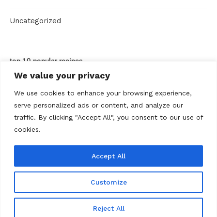
Uncategorized
top 10 popular recipes
We value your privacy
We use cookies to enhance your browsing experience,
serve personalized ads or content, and analyze our
traffic. By clicking "Accept All", you consent to our use of
cookies.
Accept All
ABOUT US
Contact us
Datenschutz
Disclaimer
Kontakt
Privacy policy
Terms Of Use
Über uns
Customize
@2020 - All Right Reserved. Rezepte Home
Reject All
BACK TO TOP