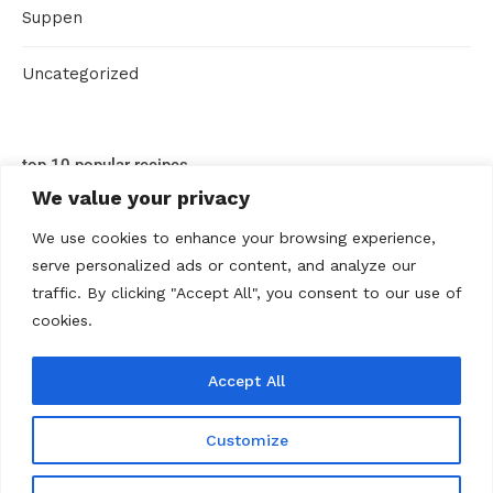
Suppen
Uncategorized
top 10 popular recipes
We value your privacy
We use cookies to enhance your browsing experience,
serve personalized ads or content, and analyze our
traffic. By clicking "Accept All", you consent to our use of
cookies.
Accept All
ABOUT US
Contact us
Datenschutz
Disclaimer
Kontakt
Privacy policy
Terms Of Use
Über uns
Customize
@2020 - All Right Reserved. Rezepte Home