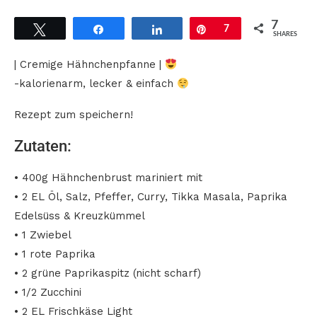
7
Tweet
Share
Share
Pin
7
SHARES
| Cremige Hähnchenpfanne |
-kalorienarm, lecker & einfach
Rezept zum speichern!
Zutaten:
• 400g Hähnchenbrust mariniert mit
• 2 EL Öl, Salz, Pfeffer, Curry, Tikka Masala, Paprika
Edelsüss & Kreuzkümmel
• 1 Zwiebel
• 1 rote Paprika
• 2 grüne Paprikaspitz (nicht scharf)
• 1/2 Zucchini
• 2 EL Frischkäse Light