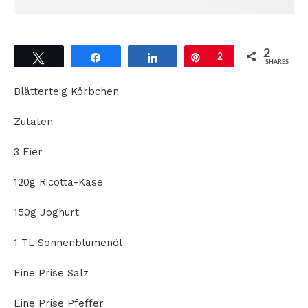
2
Tweet
Share
Share
Pin
2
SHARES
Blätterteig Körbchen
Zutaten
3 Eier
120g Ricotta-Käse
150g Joghurt
1 TL Sonnenblumenöl
Eine Prise Salz
Eine Prise Pfeffer