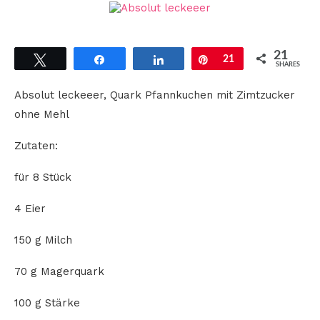
21
Tweet
Share
Share
Pin
21
SHARES
Absolut leckeeer, Quark Pfannkuchen mit Zimtzucker
ohne Mehl
Zutaten:
für 8 Stück
4 Eier
150 g Milch
70 g Magerquark
100 g Stärke