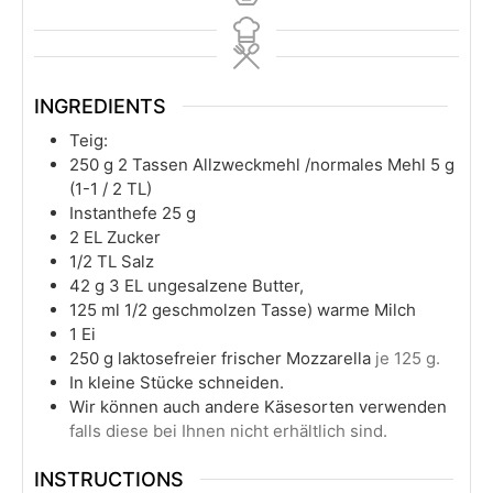
INGREDIENTS
Teig:
250
g
2 Tassen Allzweckmehl /normales Mehl 5 g
(1-1 / 2 TL)
Instanthefe 25 g
2 EL Zucker
1/2
TL Salz
42
g
3 EL ungesalzene Butter,
125
ml
1/2 geschmolzen Tasse) warme Milch
1
Ei
250
g
laktosefreier frischer Mozzarella
je 125 g.
In
kleine Stücke schneiden.
Wir können auch andere Käsesorten verwenden
falls diese bei Ihnen nicht erhältlich sind.
INSTRUCTIONS