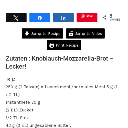
Save
8
Tweet
Share
Share
SHARES
Jump to Recipe
Jump to Video
Print Recipe
Zutaten : Knoblauch-Mozzarella-Brot –
Lecker!
Teig:
250 g (2 Tassen) Allzweckmehl /normales Mehl 5 g (1-1
/ 2 TL)
Instanthefe 25 g
(2 EL) Zucker
1/2 TL Salz
42 g (3 EL) ungesalzene Butter,