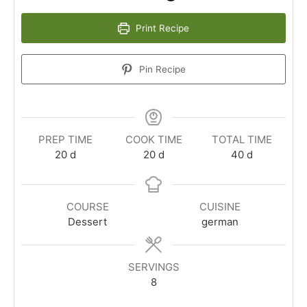
Print Recipe
Pin Recipe
PREP TIME
COOK TIME
TOTAL TIME
20
d
20
d
40
d
COURSE
CUISINE
Dessert
german
SERVINGS
8