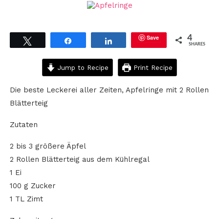
Save
4
Tweet
Share
Share
SHARES
Jump to Recipe
Print Recipe
Die beste Leckerei aller Zeiten, Apfelringe mit 2 Rollen
Blätterteig
Zutaten
2 bis 3 größere Äpfel
2 Rollen Blätterteig aus dem Kühlregal
1 Ei
100 g Zucker
1 TL Zimt