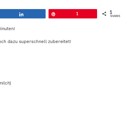
1
Share
Pin
1
SHARES
inuten!
och dazu superschnell zubereitet!
ilch)