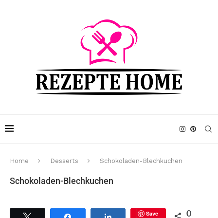
Home
Desserts
Schokoladen-Blechkuchen
Schokoladen-Blechkuchen
Save
0
Tweet
Share
Share