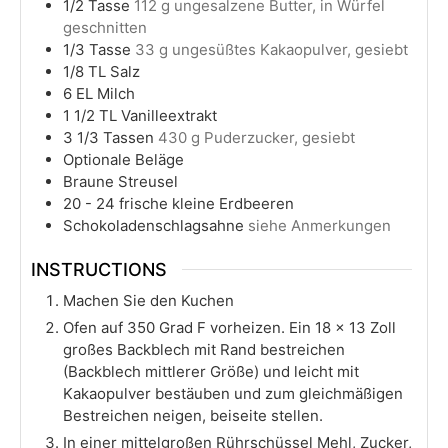
1/2
Tasse
112 g ungesalzene Butter, in Würfel
geschnitten
1/3
Tasse
33 g ungesüßtes Kakaopulver, gesiebt
1/8
TL Salz
6
EL Milch
1 1/2
TL Vanilleextrakt
3 1/3
Tassen
430 g Puderzucker, gesiebt
Optionale Beläge
Braune Streusel
20 - 24
frische kleine Erdbeeren
Schokoladenschlagsahne
siehe Anmerkungen
INSTRUCTIONS
Machen Sie den Kuchen
Ofen auf 350 Grad F vorheizen. Ein 18 x 13 Zoll
großes Backblech mit Rand bestreichen
(Backblech mittlerer Größe) und leicht mit
Kakaopulver bestäuben und zum gleichmäßigen
Bestreichen neigen, beiseite stellen.
In einer mittelgroßen Rührschüssel Mehl, Zucker,