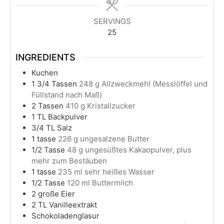
SERVINGS
25
INGREDIENTS
Kuchen
1 3/4
Tassen
248 g Allzweckmehl (Messlöffel und
Füllstand nach Maß)
2
Tassen
410 g Kristallzucker
1
TL Backpulver
3/4
TL Salz
1
tasse
226 g ungesalzene Butter
1/2
Tasse
48 g ungesüßtes Kakaopulver, plus
mehr zum Bestäuben
1
tasse
235 ml sehr heißes Wasser
1/2
Tasse
120 ml Buttermilch
2
große Eier
2
TL Vanilleextrakt
Schokoladenglasur