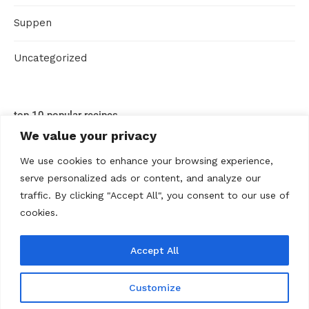
Suppen
Uncategorized
top 10 popular recipes
We value your privacy
We use cookies to enhance your browsing experience,
serve personalized ads or content, and analyze our
traffic. By clicking "Accept All", you consent to our use of
cookies.
Accept All
ABOUT US
Contact us
Datenschutz
Disclaimer
Kontakt
Privacy policy
Terms Of Use
Über uns
Customize
@2020 - All Right Reserved. Rezepte Home