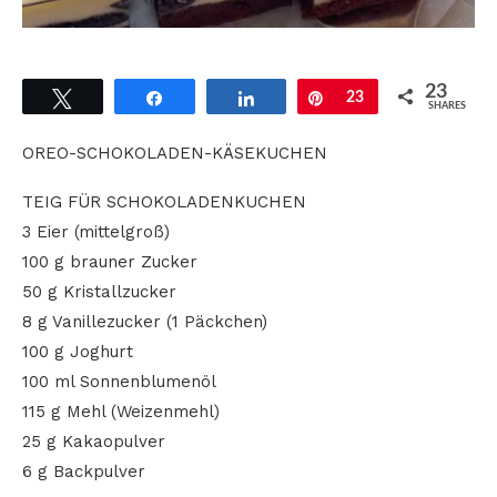
23
Tweet
Share
Share
Pin
23
SHARES
OREO-SCHOKOLADEN-KÄSEKUCHEN
TEIG FÜR SCHOKOLADENKUCHEN
3 Eier (mittelgroß)
100 g brauner Zucker
50 g Kristallzucker
8 g Vanillezucker (1 Päckchen)
100 g Joghurt
100 ml Sonnenblumenöl
115 g Mehl (Weizenmehl)
25 g Kakaopulver
6 g Backpulver