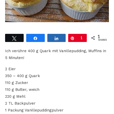
1
Tweet
Share
Share
Pin
1
SHARES
Ich verühre 400 g Quark mit Vanillepudding, Muffins in
5 Minuten!
2 Eier
350 – 400 g Quark
110 g Zucker
110 g Butter, weich
220 g Mehl
2 TL Backpulver
1 Packung Vanillepuddingpulver