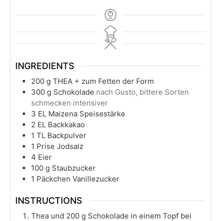
INGREDIENTS
200
g
THEA + zum Fetten der Form
300
g
Schokolade
nach Gusto, bittere Sorten
schmecken intensiver
3
EL Maizena Speisestärke
2
EL Backkakao
1
TL Backpulver
1
Prise Jodsalz
4
Eier
100
g
Staubzucker
1
Päckchen Vanillezucker
INSTRUCTIONS
Thea und 200 g Schokolade in einem Topf bei