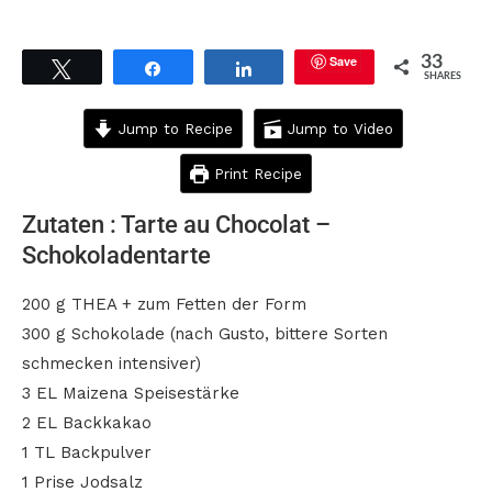
Save
33
Tweet
Share
Share
SHARES
Jump to Recipe
Jump to Video
Print Recipe
Zutaten : Tarte au Chocolat –
Schokoladentarte
200 g THEA + zum Fetten der Form
300 g Schokolade (nach Gusto, bittere Sorten
schmecken intensiver)
3 EL Maizena Speisestärke
2 EL Backkakao
1 TL Backpulver
1 Prise Jodsalz