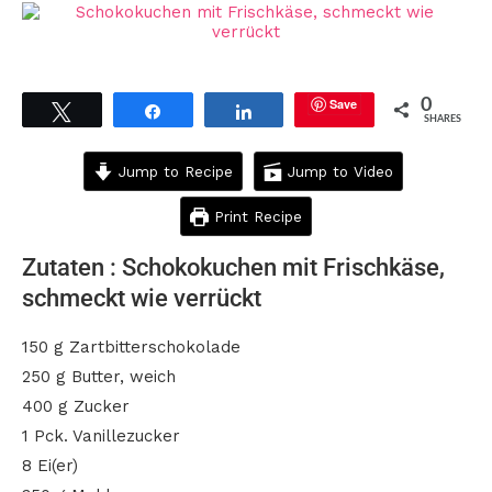
Save
0
Tweet
Share
Share
SHARES
Jump to Recipe
Jump to Video
Print Recipe
Zutaten : Schokokuchen mit Frischkäse,
schmeckt wie verrückt
150 g Zartbitterschokolade
250 g Butter, weich
400 g Zucker
1 Pck. Vanillezucker
8 Ei(er)