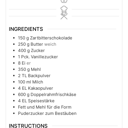
INGREDIENTS
150
g
Zartbitterschokolade
250
g
Butter
weich
400
g
Zucker
1
Pck. Vanillezucker
8
Ei
er
350
g
Mehl
2
TL Backpulver
100
ml
Milch
4
EL Kakaopulver
600
g
Doppelrahmfrischkäse
4
EL Speisestärke
Fett und Mehl für die Form
Puderzucker zum Bestäuben
INSTRUCTIONS