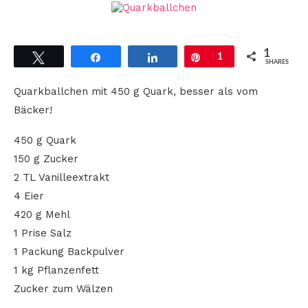
1
Tweet
Share
Share
Pin
1
SHARES
Quarkballchen mit 450 g Quark, besser als vom
Bäcker!
450 g Quark
150 g Zucker
2 TL Vanilleextrakt
4 Eier
420 g Mehl
1 Prise Salz
1 Packung Backpulver
1 kg Pflanzenfett
Zucker zum Wälzen