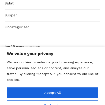
Salat
Suppen
Uncategorized
top 10 popular recipes
We value your privacy
We use cookies to enhance your browsing experience,
serve personalized ads or content, and analyze our
traffic. By clicking "Accept All", you consent to our use of
cookies.
Accept All
ABOUT US
Contact us
Datenschutz
Disclaimer
Kontakt
Privacy policy
Terms Of Use
Über uns