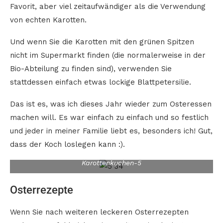
Favorit, aber viel zeitaufwändiger als die Verwendung
von echten Karotten.
Und wenn Sie die Karotten mit den grünen Spitzen
nicht im Supermarkt finden (die normalerweise in der
Bio-Abteilung zu finden sind), verwenden Sie
stattdessen einfach etwas lockige Blattpetersilie.
Das ist es, was ich dieses Jahr wieder zum Osteressen
machen will. Es war einfach zu einfach und so festlich
und jeder in meiner Familie liebt es, besonders ich! Gut,
dass der Koch loslegen kann :).
Karottenkuchen-5
Osterrezepte
Wenn Sie nach weiteren leckeren Osterrezepten