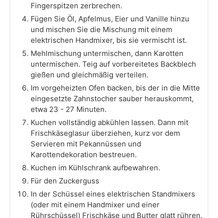
Fingerspitzen zerbrechen.
Fügen Sie Öl, Apfelmus, Eier und Vanille hinzu
und mischen Sie die Mischung mit einem
elektrischen Handmixer, bis sie vermischt ist.
Mehlmischung untermischen, dann Karotten
untermischen. Teig auf vorbereitetes Backblech
gießen und gleichmäßig verteilen.
Im vorgeheizten Ofen backen, bis der in die Mitte
eingesetzte Zahnstocher sauber herauskommt,
etwa 23 - 27 Minuten.
Kuchen vollständig abkühlen lassen. Dann mit
Frischkäseglasur überziehen, kurz vor dem
Servieren mit Pekannüssen und
Karottendekoration bestreuen.
Kuchen im Kühlschrank aufbewahren.
Für den Zuckerguss
In der Schüssel eines elektrischen Standmixers
(oder mit einem Handmixer und einer
Rührschüssel) Frischkäse und Butter glatt rühren.