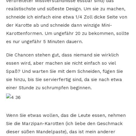
verbreiteter Missverständnisse essbar sind) das
realistischste und süßeste Design. Um sie zu machen,
schneide ich einfach eine etwa 1/4 Zoll dicke Seite von
der Karotte ab und schneide dann winzige Mini-
Karottenformen. Um ungefähr 20 zu bekommen, sollte
es nur ungefähr 5 Minuten dauern.
Die Chancen stehen gut, dass niemand sie wirklich
essen wird, aber machen sie nicht einfach so viel
Spaß? Und warten Sie mit dem Schneiden, fügen Sie
sie hinzu, bis Sie servierfertig sind, da sie nach etwa
einer Stunde zu schrumpfen beginnen.
Wenn Sie etwas wollen, das die Leute essen, nehmen
Sie die Marzipan-Karotten (ich liebe den Geschmack
dieser süßen Mandelpaste), das ist mein anderer