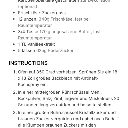
Karottenoberteile geschnitten
zur Dekoration
(optional)
Frischkäse-Zuckerguss
12
unzen.
340g Frischkäse, fast bei
Raumtemperatur
3/4
Tasse
170 g ungesalzene Butter, fast
Raumtemperatur
1
TL Vanilleextrakt
5
tassen
625g Puderzucker
INSTRUCTIONS
Ofen auf 350 Grad vorheizen. Sprühen Sie ein 18
x 13 Zoll großes Backblech mit Antihaft-
Kochspray ein.
In einer mittelgroßen Rührschüssel Mehl,
Backpulver, Salz, Zimt, Ingwer und Muskatnuss 20
Sekunden lang verquirlen und beiseite stellen.
In einer großen Rührschüssel Kristallzucker und
braunen Zucker verquirlen und dabei nach Bedarf
alle Klumpen braunen Zuckers mit den