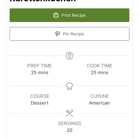
Print Recipe
Pin Recipe
PREP TIME
COOK TIME
25
mins
25
mins
COURSE
CUISINE
Dessert
American
SERVINGS
20