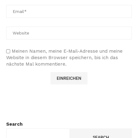
Meinen Namen, meine E-Mail-Adresse und meine
Website in diesem Browser speichern, bis ich das
nächste Mal kommentiere.
Search
SEARCH