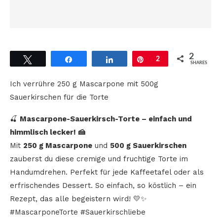
2
Tweet
Share
Share
Pin
2
SHARES
Ich verrühre 250 g Mascarpone mit 500g
Sauerkirschen für die Torte
🍒
Mascarpone-Sauerkirsch-Torte – einfach und
himmlisch lecker! 🍰
Mit
250 g Mascarpone
und
500 g Sauerkirschen
zauberst du diese cremige und fruchtige Torte im
Handumdrehen. Perfekt für jede Kaffeetafel oder als
erfrischendes Dessert. So einfach, so köstlich – ein
Rezept, das alle begeistern wird! 💛✨
#MascarponeTorte #Sauerkirschliebe