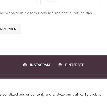
e Website in diesem Browser speichern, bis ich das
INSTAGRAM
PINTEREST
Datenschutz
Disclaimer
Kontakt
Privacy policy
@2020 - All Right Reserved. Rezepte Home
sonalized ads or content, and analyze our traffic. By clicking
BACK TO TOP