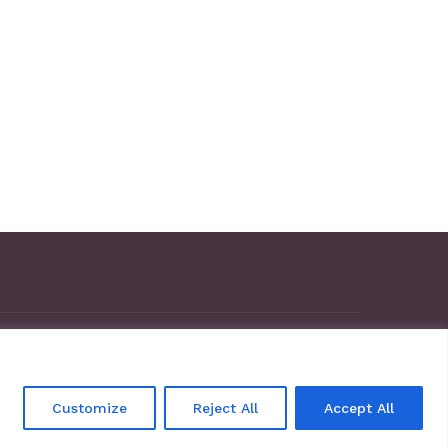
Terms Of Use
Über uns
Customize
Reject All
Accept All