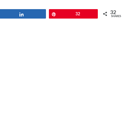
32
Share
Pin
32
SHARES