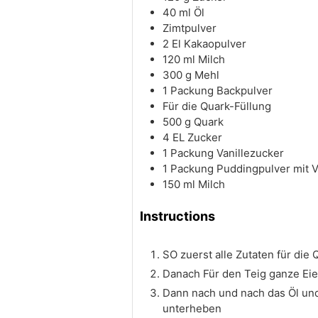
40
ml
Öl
Zimtpulver
2
El Kakaopulver
120
ml
Milch
300
g
Mehl
1
Packung Backpulver
Für die Quark-Füllung
500
g
Quark
4
EL Zucker
1
Packung Vanillezucker
1
Packung Puddingpulver mit 
150
ml
Milch
Instructions
SO zuerst alle Zutaten für die
Danach Für den Teig ganze Eie
Dann nach und nach das Öl und
unterheben