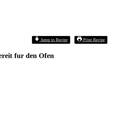
Jump to Recipe
Print Recipe
reit fur den Ofen