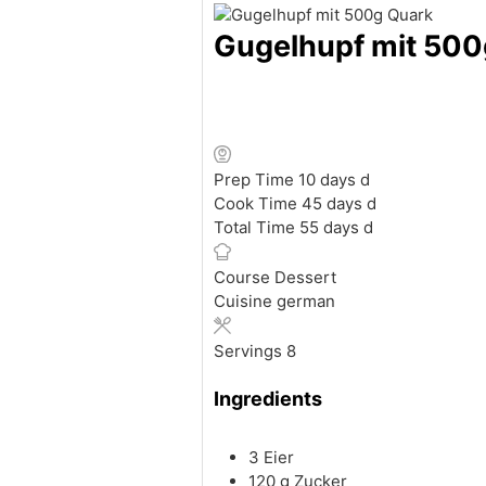
Gugelhupf mit 500g
Prep Time
10
days
d
Cook Time
45
days
d
Total Time
55
days
d
Course
Dessert
Cuisine
german
Servings
8
Ingredients
3
Eier
120
g
Zucker