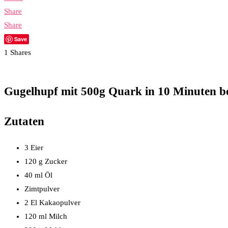
Share
Share
Save
1
Shares
Gugelhupf mit 500g Quark in 10 Minuten be
Zutaten
3 Eier
120 g Zucker
40 ml Öl
Zimtpulver
2 El Kakaopulver
120 ml Milch