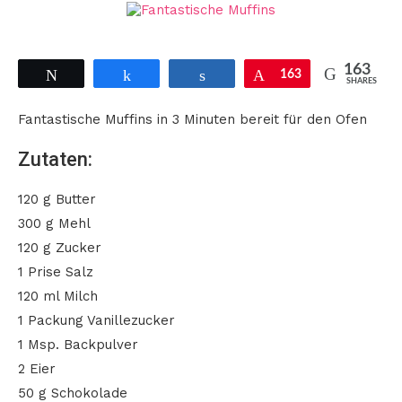
163
Tweet
Share
Share
Pin
163
SHARES
Fantastische Muffins in 3 Minuten bereit für den Ofen
Zutaten:
120 g Butter
300 g Mehl
120 g Zucker
1 Prise Salz
120 ml Milch
1 Packung Vanillezucker
1 Msp. Backpulver
2 Eier
50 g Schokolade