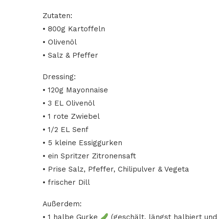
Zutaten:
• 800g Kartoffeln
• Olivenöl
• Salz & Pfeffer
Dressing:
• 120g Mayonnaise
• 3 EL Olivenöl
• 1 rote Zwiebel
• 1/2 EL Senf
• 5 kleine Essiggurken
• ein Spritzer Zitronensaft
• Prise Salz, Pfeffer, Chilipulver & Vegeta
• frischer Dill
Außerdem:
• 1 halbe Gurke
(geschält, längst halbiert und