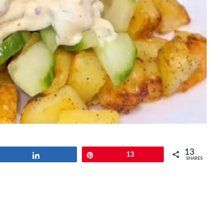
13
Share
Pin
13
SHARES