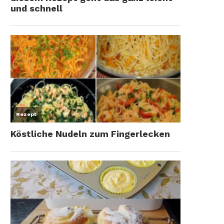
Bulgursalat
Hähnchen Salat – Müsst ih
unbedingt nachmachen