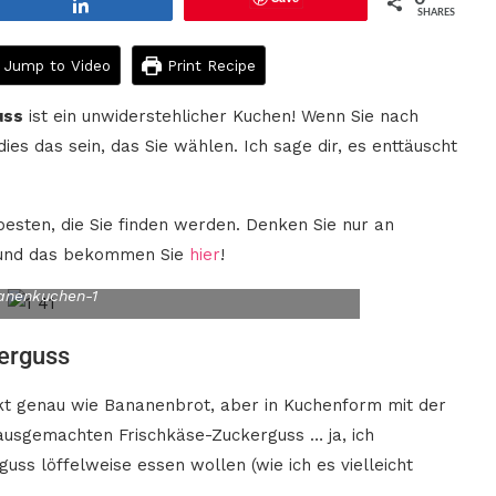
Share
SHARES
Jump to Video
Print Recipe
uss
ist ein unwiderstehlicher Kuchen! Wenn Sie nach
s das sein, das Sie wählen. Ich sage dir, es enttäuscht
besten, die Sie finden werden. Denken Sie nur an
 und das bekommen Sie
hier
!
anenkuchen-1
erguss
t genau wie Bananenbrot, aber in Kuchenform mit der
hausgemachten Frischkäse-Zuckerguss … ja, ich
guss löffelweise essen wollen (wie ich es vielleicht