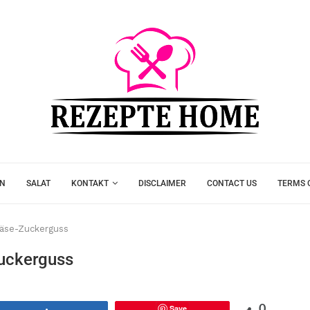
EN
SALAT
KONTAKT
DISCLAIMER
CONTACT US
TERMS 
käse-Zuckerguss
uckerguss
Save
0