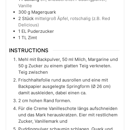
Vanille
300
g
Magerquark
2
Stück
mittelgroß Äpfel, rotschalig (z.B. Red
Delicious)
1
EL Puderzucker
1
TL Zimt
INSTRUCTIONS
Mehl mit Backpulver, 50 ml Milch, Margarine und
50 g Zucker zu einem glatten Teig verkneten.
Teig zwischen
Frischhaltefolie rund ausrollen und eine mit
Backpapier ausgelegte Springform (Ø 26 cm)
damit auskleiden, dabei einen ca.
2 cm hohen Rand formen.
Für die Creme Vanilleschote längs aufschneiden
und das Mark herauskratzen. Eier mit restlichem
Zucker, Vanillemark und
Puddingpulver schaumig schlagen. Quark und