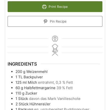
Print Recipe
Pin Recipe
INGREDIENTS
200
g
Weizenmehl
1
TL Backpulver
125
ml
Milch
entrahmt, 0,3 % Fett
60
g
Halbfettmargarine
39 % Fett
110
g
Zucker
1
Stück
davon das Mark Vanilleschote
2
Stück Hühnerei/er
1
Packung
en, unzubereitet Puddingpulver,