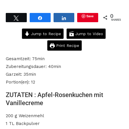
Save
0
Tweet
Share
Share
SHARES
Jump to Recipe
Jump to Video
Print Recipe
Gesamtzeit: 75min
Zubereitungsdauer: 40min
Garzeit: 35min
Portion(en): 12
ZUTATEN : Apfel-Rosenkuchen mit
Vanillecreme
200 g Weizenmehl
1 TL Backpulver