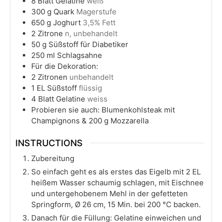
8
Blatt Gelatine
weiß
300
g
Quark
Magerstufe
650
g
Joghurt
3,5% Fett
2
Zitrone
n, unbehandelt
50
g
Süßstoff für Diabetiker
250
ml
Schlagsahne
Für die Dekoration:
2
Zitronen
unbehandelt
1
EL Süßstoff
flüssig
4
Blatt Gelatine
weiss
Probieren sie auch: Blumenkohlsteak mit
Champignons & 200 g Mozzarella
INSTRUCTIONS
Zubereitung
So einfach geht es als erstes das Eigelb mit 2 EL
heißem Wasser schaumig schlagen, mit Eischnee
und untergehobenem Mehl in der gefetteten
Springform, Ø 26 cm, 15 Min. bei 200 °C backen.
Danach für die Füllung: Gelatine einweichen und