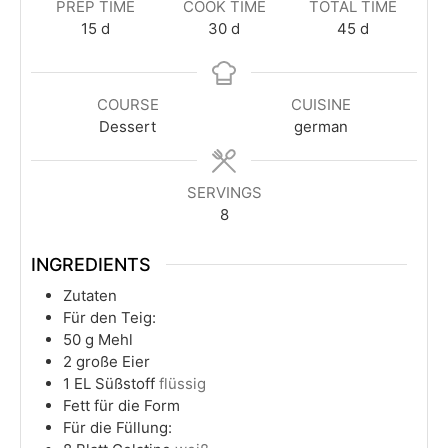
PREP TIME
COOK TIME
TOTAL TIME
15
d
30
d
45
d
COURSE
CUISINE
Dessert
german
SERVINGS
8
INGREDIENTS
Zutaten
Für den Teig:
50
g
Mehl
2
große Eier
1
EL Süßstoff
flüssig
Fett für die Form
Für die Füllung: