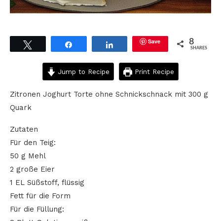
Save
8
Tweet
Share
Share
SHARES
Jump to Recipe
Print Recipe
Zitronen Joghurt Torte ohne Schnickschnack mit 300 g
Quark
Zutaten
Für den Teig:
50 g Mehl
2 große Eier
1 EL Süßstoff, flüssig
Fett für die Form
Für die Füllung: