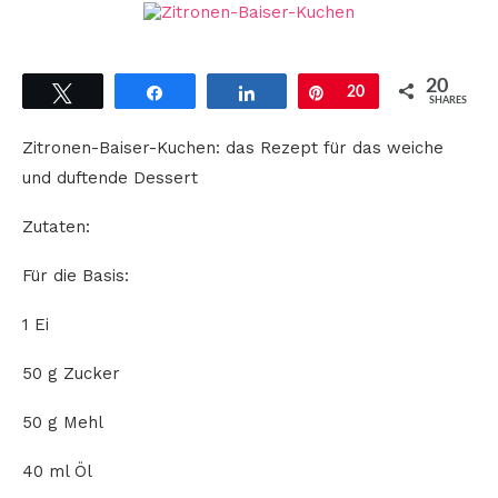
20
Tweet
Share
Share
Pin
20
SHARES
Zitronen-Baiser-Kuchen: das Rezept für das weiche
und duftende Dessert
Zutaten:
Für die Basis:
1 Ei
50 g Zucker
50 g Mehl
40 ml Öl