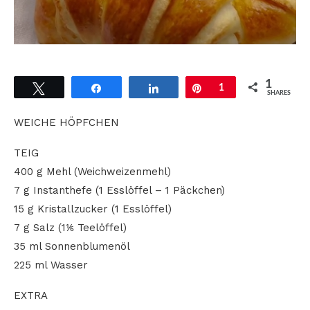
1
Tweet
Share
Share
Pin
1
SHARES
WEICHE HÖPFCHEN
TEIG
400 g Mehl (Weichweizenmehl)
7 g Instanthefe (1 Esslöffel – 1 Päckchen)
15 g Kristallzucker (1 Esslöffel)
7 g Salz (1⅙ Teelöffel)
35 ml Sonnenblumenöl
225 ml Wasser
EXTRA