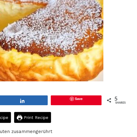
Save
5
Share
SHARES
cipe
Print Recipe
inuten zusammengerührt