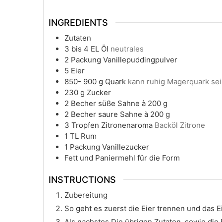
INGREDIENTS
Zutaten
3
bis 4 EL Öl
neutrales
2
Packung Vanillepuddingpulver
5
Eier
850- 900
g
Quark
kann ruhig Magerquark se
230
g
Zucker
2
Becher süße Sahne à 200 g
2
Becher saure Sahne à 200 g
3
Tropfen Zitronenaroma
Backöl Zitrone
1
TL Rum
1
Packung Vanillezucker
Fett und Paniermehl für die Form
INSTRUCTIONS
Zubereitung
So geht es zuerst die Eier trennen und das E
Als nachstes Die übrigen Zutaten, sowie die