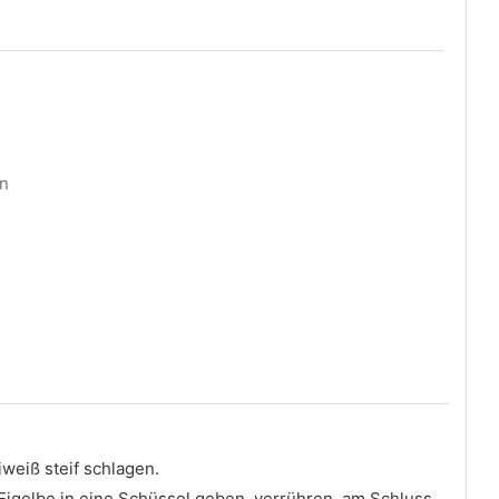
in
iweiß steif schlagen.
 Eigelbe in eine Schüssel geben, verrühren, am Schluss