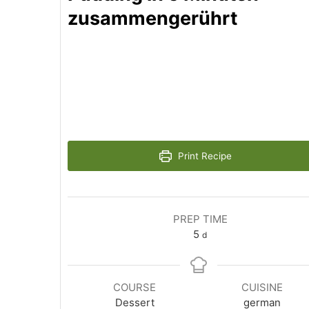
zusammengerührt
Print Recipe
PREP TIME
5
d
COURSE
CUISINE
Dessert
german