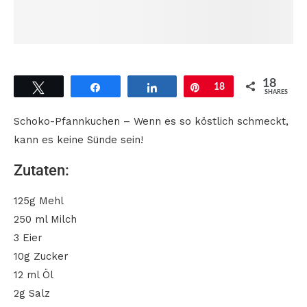
18
Tweet
Share
Share
Pin
18
SHARES
Schoko-Pfannkuchen – Wenn es so köstlich schmeckt,
kann es keine Sünde sein!
Zutaten:
125g Mehl
250 ml Milch
3 Eier
10g Zucker
12 ml Öl
2g Salz