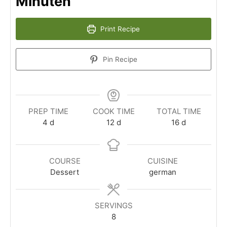
Minuten
Print Recipe
Pin Recipe
PREP TIME
COOK TIME
TOTAL TIME
4
d
12
d
16
d
COURSE
CUISINE
Dessert
german
SERVINGS
8