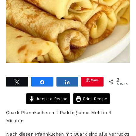
Save
2
Tweet
Share
Share
SHARES
Jump to Recipe
Print Recipe
Quark Pfannkuchen mit Pudding ohne Mehl in 4
Minuten
Nach diesen Pfannkuchen mit Quark sind alle verrückt!