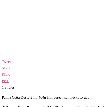
Tweet
Share
Share
Pin
1
1
Shares
Panna Cotta Dessert mit 400g Himbereen schmeckt so gut