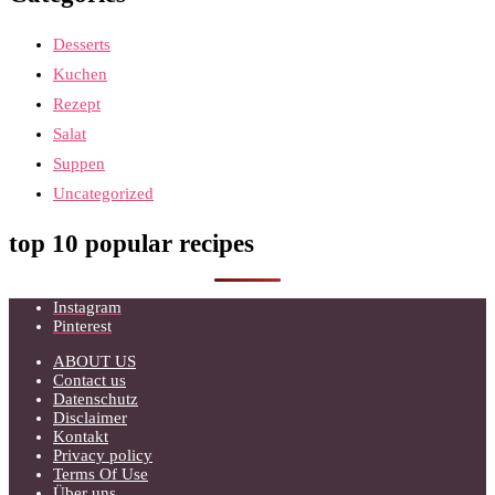
Desserts
Kuchen
Rezept
Salat
Suppen
Uncategorized
top 10 popular recipes
Instagram
Pinterest
ABOUT US
Contact us
Datenschutz
Disclaimer
Kontakt
Privacy policy
Terms Of Use
Über uns