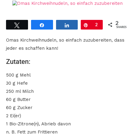
2
Tweet
Share
Share
Pin
2
SHARES
Omas Kirchweihnudeln, so einfach zuzubereiten, dass
jeder es schaffen kann!
Zutaten:
500 g Mehl
30 g Hefe
250 ml Milch
60 g Butter
60 g Zucker
2 Ei(er)
1 Bio-Zitrone(n), Abrieb davon
n. B. Fett zum Frittieren